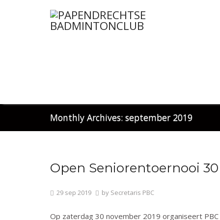
Monthly Archives: september 2019
Open Seniorentoernooi 3
Algemeen
29
sep
2019
by
Secretaris PBC
Op zaterdag 30 november 2019 organiseert PBC wee