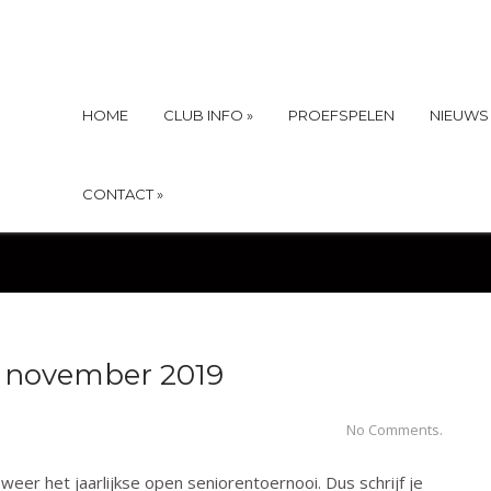
HOME
CLUB INFO
»
PROEFSPELEN
NIEUWS
CONTACT
»
0 november 2019
No Comments.
r het jaarlijkse open seniorentoernooi. Dus schrijf je