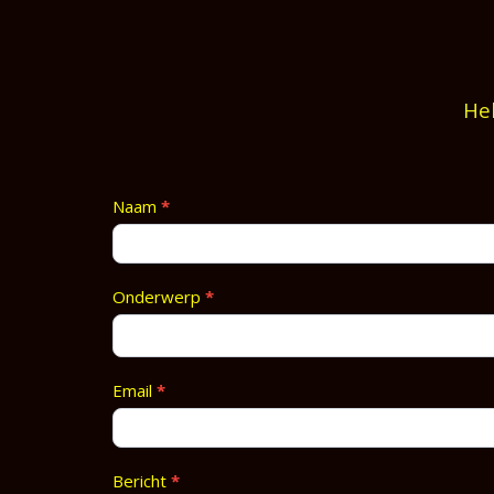
Heb
Contact
Naam
*
Footer
Onderwerp
*
Email
*
Bericht
*