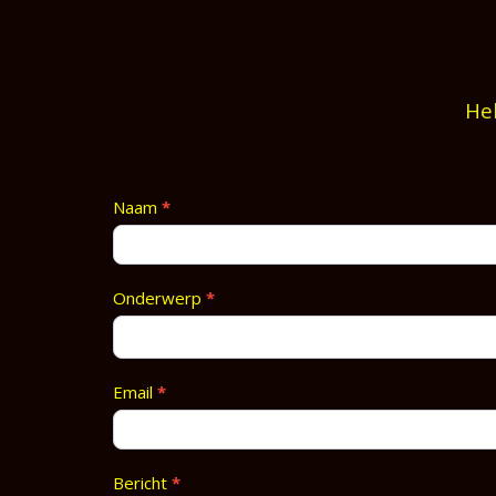
Heb
Contact
Naam
*
Footer
Onderwerp
*
Email
*
Bericht
*