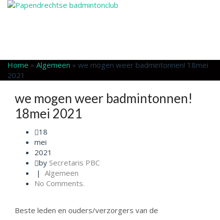
Home
»
Algemeen
»
we mogen weer badmintonnen! 18mei
2021
we mogen weer badmintonnen!
18mei 2021
18
mei
2021
by
Secretaris PBC
|
Algemeen
No Comments.
Beste leden en ouders/verzorgers van de