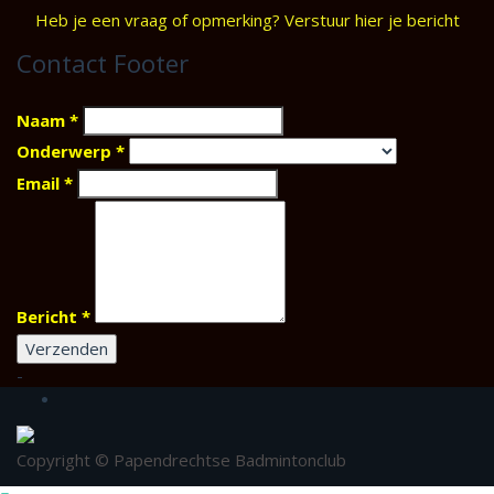
Heb je een vraag of opmerking? Verstuur hier je bericht
Contact Footer
Naam
*
Onderwerp
*
Email
*
Bericht
*
Verzenden
-
Copyright © Papendrechtse Badmintonclub