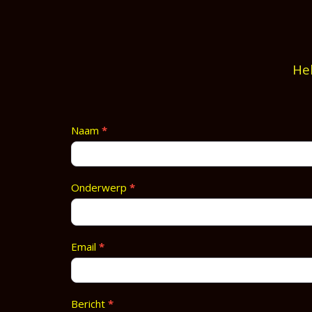
Heb
Contact
Naam
*
Footer
Onderwerp
*
Email
*
Bericht
*