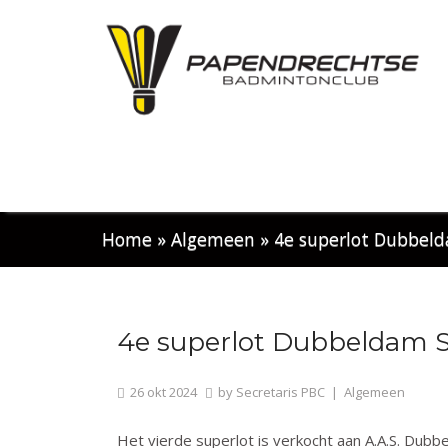
Home
»
Algemeen
»
4e superlot Dubbeld
4e superlot Dubbeldam S
26
okt
2024
by
Secretaris PBC
|
Algemeen
Het vierde superlot is verkocht aan A.A.S. Dubb