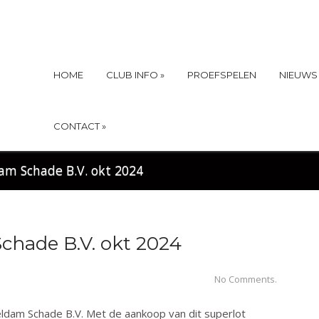
HOME
CLUB INFO
»
PROEFSPELEN
NIEUWS
CONTACT
»
am Schade B.V. okt 2024
chade B.V. okt 2024
No Comments.
eldam Schade B.V. Met de aankoop van dit superlot